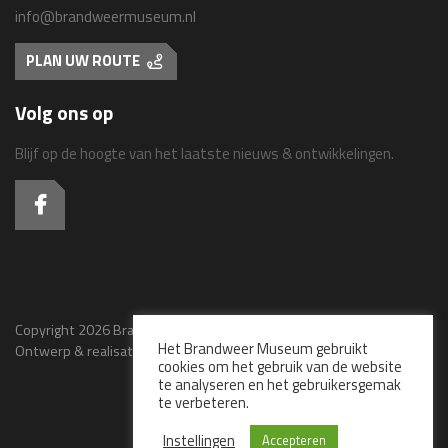
info@brandweermuseum.nl
PLAN UW ROUTE
Volg ons op
Blijf op de hoogte van het laatste nieuws & ontwikkelingen.
Copyright 2026 Brandweer Museum - Alle rechten voorbehouden
Het Brandweer Museum gebruikt
Ontwerp & realisatie:
Bloemendaal in Vorm
cookies om het gebruik van de website
te analyseren en het gebruikersgemak
te verbeteren.
Bezoek ook het
Instellingen
Accepteren