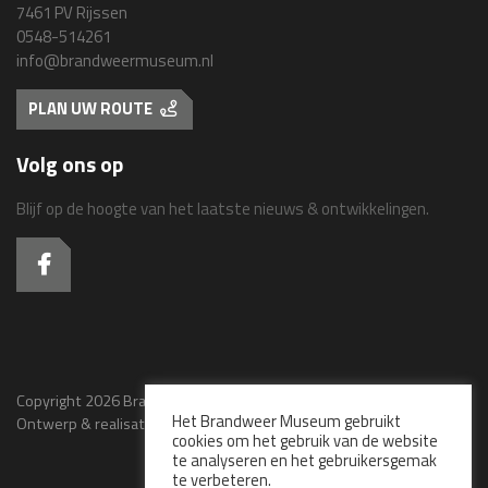
7461 PV Rijssen
0548-514261
info@brandweermuseum.nl
PLAN UW ROUTE
Volg ons op
Blijf op de hoogte van het laatste nieuws & ontwikkelingen.
Copyright 2026 Brandweer Museum - Alle rechten voorbehouden
Het Brandweer Museum gebruikt
Ontwerp & realisatie:
Bloemendaal in Vorm
cookies om het gebruik van de website
te analyseren en het gebruikersgemak
te verbeteren.