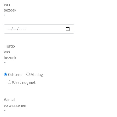
van
bezoek
*
Tijstip
van
bezoek
*
Ochtend
Middag
Weet nog niet
Aantal
volwassenen
*